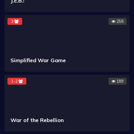
J.E.B.!
3
258
Simplified War Game
1-2
189
War of the Rebellion