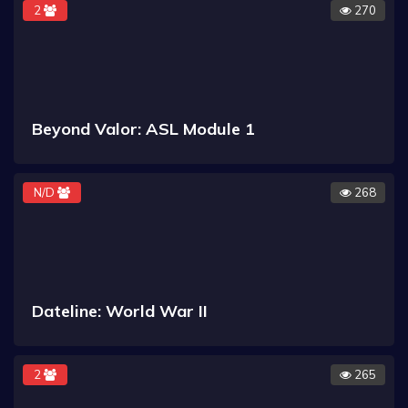
2
270
Beyond Valor: ASL Module 1
N/D
268
Dateline: World War II
2
265