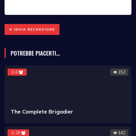
INVIA RECENSIONE
POTREBBE PIACERTI...
2-6
152
The Complete Brigadier
2-20
142