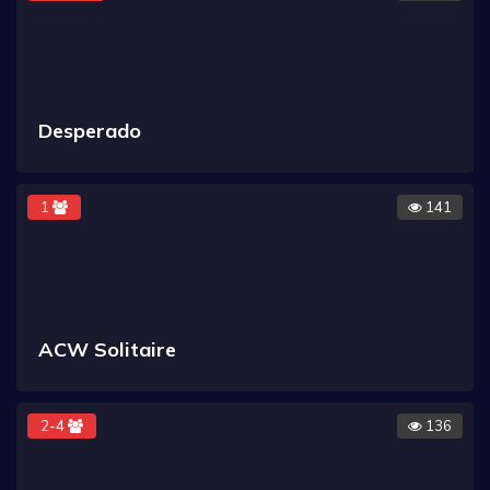
Desperado
1
141
ACW Solitaire
2-4
136