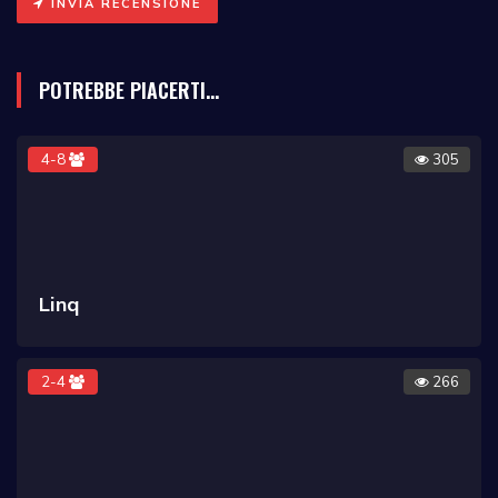
INVIA RECENSIONE
POTREBBE PIACERTI...
4-8
305
Linq
2-4
266