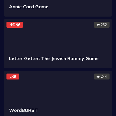
Annie Card Game
N/D
252
Letter Getter: The Jewish Rummy Game
2
244
WordBURST