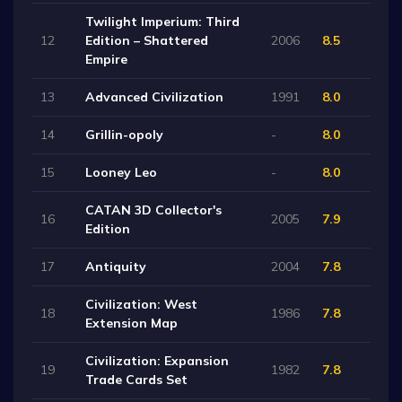
Twilight Imperium: Third
12
Edition – Shattered
2006
8.5
Empire
13
Advanced Civilization
1991
8.0
14
Grillin-opoly
-
8.0
15
Looney Leo
-
8.0
CATAN 3D Collector's
16
2005
7.9
Edition
17
Antiquity
2004
7.8
Civilization: West
18
1986
7.8
Extension Map
Civilization: Expansion
19
1982
7.8
Trade Cards Set