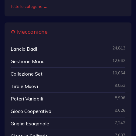
Tutte le categorie →
⚙️ Meccaniche
24,813
Lancio Dadi
12,662
Gestione Mano
10,064
Collezione Set
9,853
Tira e Muovi
8,906
Poteri Variabili
8,626
Gioco Cooperativo
7,242
Griglia Esagonale
7,037
Gioco in Solitario