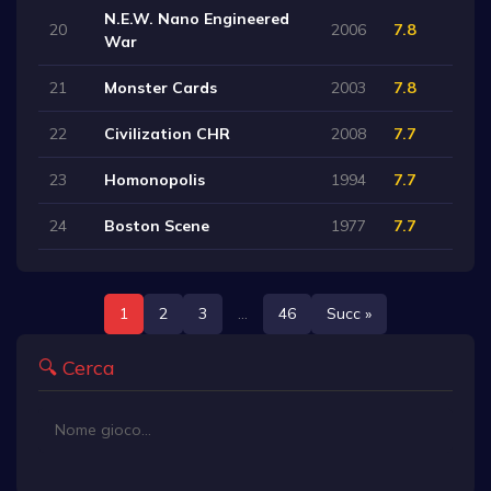
N.E.W. Nano Engineered
20
2006
7.8
War
21
Monster Cards
2003
7.8
22
Civilization CHR
2008
7.7
23
Homonopolis
1994
7.7
24
Boston Scene
1977
7.7
1
2
3
...
46
Succ »
🔍 Cerca