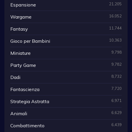
21,205
Espansione
16,052
Wargame
11,744
Fantasy
10,363
Gioco per Bambini
9,798
Miniature
9,782
Party Game
8,732
Dadi
7,720
Fantascienza
6,971
Strategia Astratta
6,629
Animali
6,439
Combattimento