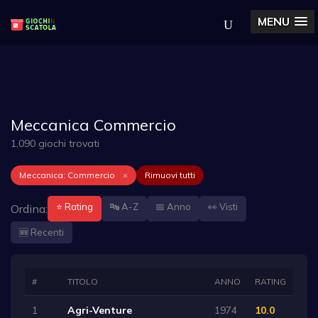
MENU
Meccanica Commercio
1,090 giochi trovati
Meccanica: Commercio
×
Rimuovi tutti
⭐ Rating
🔤 A-Z
📅 Anno
👀 Visti
Ordina:
🆕 Recenti
#
TITOLO
ANNO
RATING
1
Agri-Venture
1974
10.0