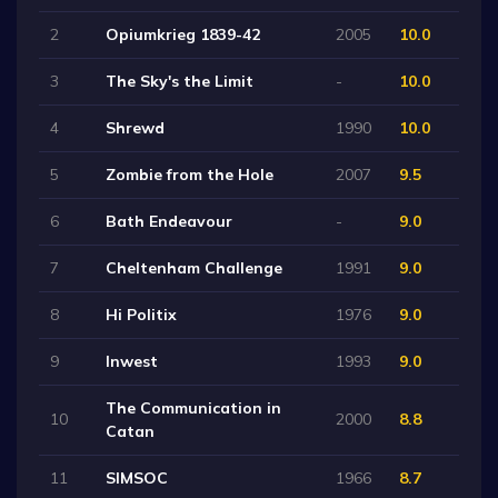
2
Opiumkrieg 1839-42
2005
10.0
3
The Sky's the Limit
-
10.0
4
Shrewd
1990
10.0
5
Zombie from the Hole
2007
9.5
6
Bath Endeavour
-
9.0
7
Cheltenham Challenge
1991
9.0
8
Hi Politix
1976
9.0
9
Inwest
1993
9.0
The Communication in
10
2000
8.8
Catan
11
SIMSOC
1966
8.7