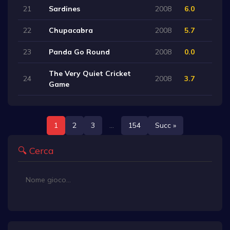
21
Sardines
2008
6.0
22
Chupacabra
2008
5.7
23
Panda Go Round
2008
0.0
The Very Quiet Cricket
24
2008
3.7
Game
1
2
3
...
154
Succ »
🔍 Cerca