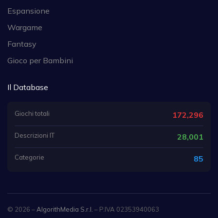
Espansione
Wargame
Fantasy
Gioco per Bambini
Il Database
Giochi totali
172,296
Descrizioni IT
28,001
Categorie
85
© 2026 –
AlgorithMedia S.r.l.
– P.IVA 02353940063