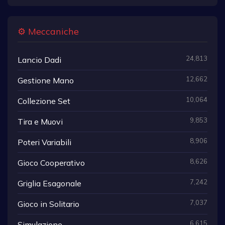
⚙️ Meccaniche
24,813
Lancio Dadi
12,662
Gestione Mano
10,064
Collezione Set
9,853
Tira e Muovi
8,906
Poteri Variabili
8,626
Gioco Cooperativo
7,242
Griglia Esagonale
7,037
Gioco in Solitario
6,615
Simulazione