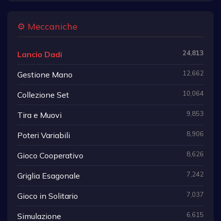
⚙️ Meccaniche
24,813
Lancio Dadi
12,662
Gestione Mano
10,064
Collezione Set
9,853
Tira e Muovi
8,906
Poteri Variabili
8,626
Gioco Cooperativo
7,242
Griglia Esagonale
7,037
Gioco in Solitario
6,615
Simulazione