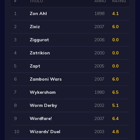
#
TITOLO
ANNO
RATING
1
Zon Ahl
1898
4.1
2
Zixiz
2007
6.0
3
Ziggurat
2006
0.0
4
Zatrikion
2000
0.0
5
Zapt
2005
0.0
6
Zamboni Wars
2007
6.0
7
Wykersham
1980
6.5
8
Worm Derby
2002
5.1
9
Wordfare!
2007
6.4
10
Wizards' Duel
2003
4.8