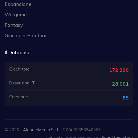
Espansione
Wargame
Fantasy
Gioco per Bambini
Il Database
Giochi totali
172,296
Descrizioni IT
28,001
Categorie
85
© 2026 –
AlgorithMedia S.r.l.
– P.IVA 02353940063
I dati dei giochi provengono da
BoardGameGeek