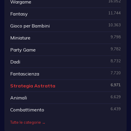
16,052
Wargame
11,744
Fantasy
10,363
Gioco per Bambini
9,798
Miniature
9,782
Party Game
8,732
Dadi
7,720
Fantascienza
6,971
Strategia Astratta
6,629
Animali
6,439
Combattimento
Tutte le categorie →