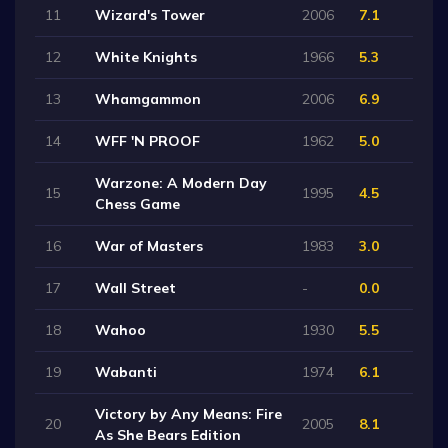
11
Wizard's Tower
2006
7.1
12
White Knights
1966
5.3
13
Whamgammon
2006
6.9
14
WFF 'N PROOF
1962
5.0
Warzone: A Modern Day
15
1995
4.5
Chess Game
16
War of Masters
1983
3.0
17
Wall Street
-
0.0
18
Wahoo
1930
5.5
19
Wabanti
1974
6.1
Victory by Any Means: Fire
20
2005
8.1
As She Bears Edition