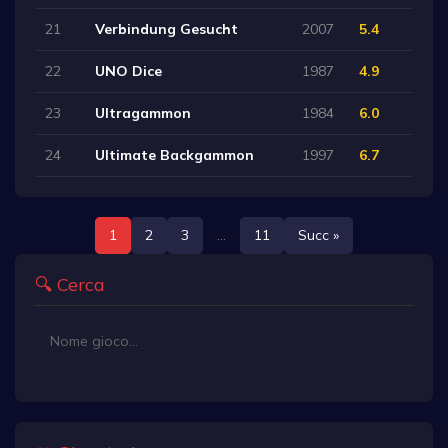
21
Verbindung Gesucht
2007
5.4
22
UNO Dice
1987
4.9
23
Ultragammon
1984
6.0
24
Ultimate Backgammon
1997
6.7
1
2
3
...
11
Succ »
🔍 Cerca