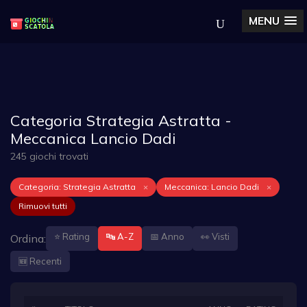
MENU
Categoria Strategia Astratta -
Meccanica Lancio Dadi
245 giochi trovati
Categoria: Strategia Astratta
×
Meccanica: Lancio Dadi
×
Rimuovi tutti
⭐ Rating
🔤 A-Z
📅 Anno
👀 Visti
Ordina:
🆕 Recenti