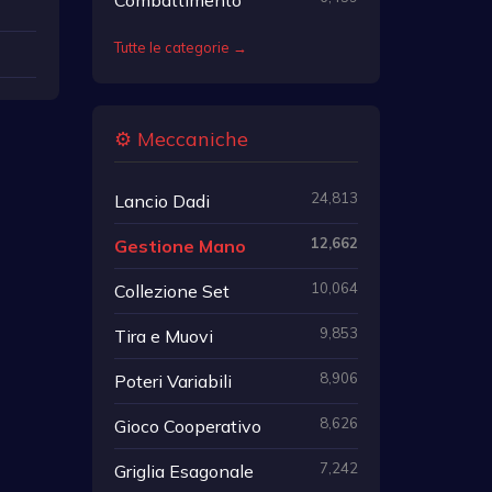
Tutte le categorie →
⚙️ Meccaniche
24,813
Lancio Dadi
12,662
Gestione Mano
10,064
Collezione Set
9,853
Tira e Muovi
8,906
Poteri Variabili
8,626
Gioco Cooperativo
7,242
Griglia Esagonale