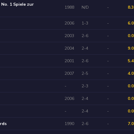
No. 1 Spiele zur
1988
N/D
-
8.3
2006
1-3
-
6.0
2003
2-6
-
0.0
2004
2-4
-
9.0
2001
2-6
-
5.4
2007
2-5
-
4.0
-
2-3
-
0.0
2006
2-4
-
0.0
-
2-4
-
0.0
rds
1990
2-6
-
7.0