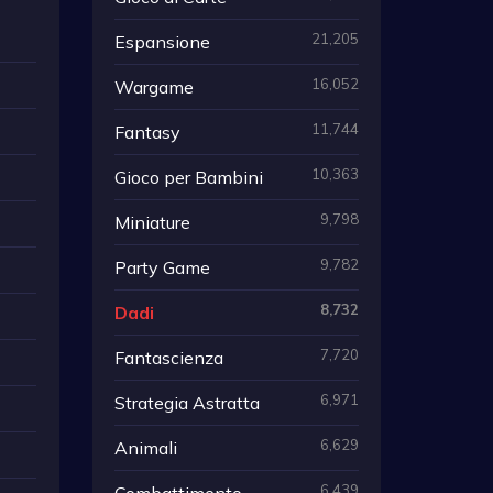
21,205
Espansione
16,052
Wargame
11,744
Fantasy
10,363
Gioco per Bambini
9,798
Miniature
9,782
Party Game
8,732
Dadi
7,720
Fantascienza
6,971
Strategia Astratta
6,629
Animali
6,439
Combattimento