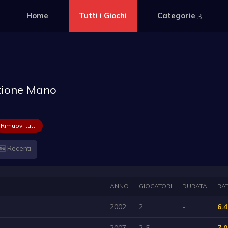
Home
Tutti i Giochi
Categorie
tione Mano
Rimuovi tutti
🆕 Recenti
ANNO
GIOCATORI
DURATA
RA
2002
2
-
6.4
2007
2-5
-
7.0