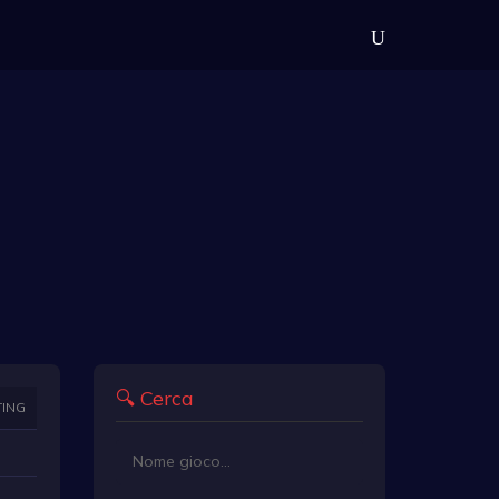
🔍 Cerca
TING