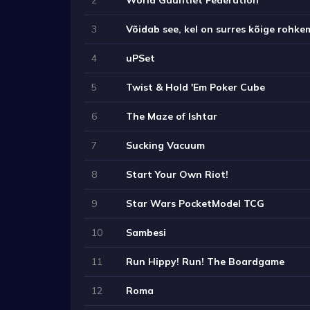
3
Võidab see, kel on surres kõige rohke
4
uPSet
5
Twist & Hold 'Em Poker Cube
6
The Maze of Ishtar
7
Sucking Vacuum
8
Start Your Own Riot!
9
Star Wars PocketModel TCG
10
Sambesi
11
Run Hippy! Run! The Boardgame
12
Roma