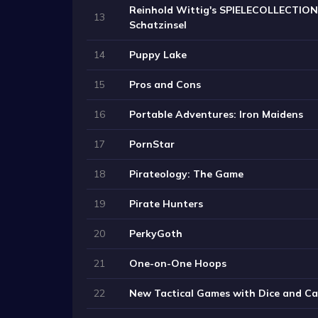
Reinhold Wittig's SPIELECOLLECTION 
13
Schatzinsel
14
Puppy Lake
15
Pros and Cons
16
Portable Adventures: Iron Maidens
17
PornStar
18
Pirateology: The Game
19
Pirate Hunters
20
PerkyGoth
21
One-on-One Hoops
22
New Tactical Games with Dice and Ca