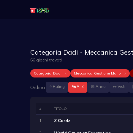
Categoria Dadi - Meccanica Ges
66 giochi trovati
Categoria: Dadi
×
Meccanica: Gestione Mano
×
⭐ Rating
🔤 A-Z
📅 Anno
👀 Visti
Ordina:
#
TITOLO
1
Z Cardz
2
World Gauntlet Federation