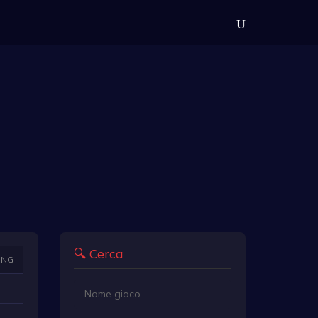
🔍 Cerca
ING