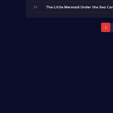
24
The Little Mermaid Under the Sea Ca
1