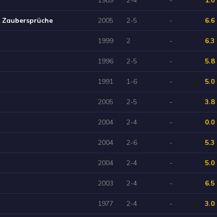
& Zaubersprüche
2005
2-5
-
6.6
1999
2
-
6.3
1996
2-5
-
5.8
1991
1-6
-
5.0
2005
2-5
-
3.8
2004
2-4
-
0.0
2004
2-6
-
5.3
2004
2-4
-
5.0
2003
2-4
-
6.5
1977
2-4
-
3.0