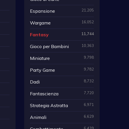
21,205
Espansione
16,052
Wargame
11,744
Fantasy
10,363
Gioco per Bambini
9,798
Miniature
9,782
Party Game
8,732
Dadi
7,720
Fantascienza
6,971
Strategia Astratta
6,629
Animali
6,439
Combattimento