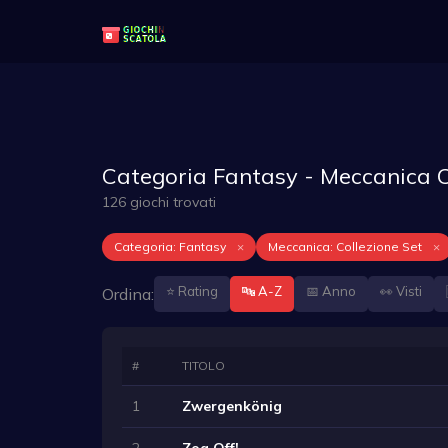
Categoria Fantasy - Meccanica Co
126 giochi trovati
Categoria: Fantasy
×
Meccanica: Collezione Set
×
⭐ Rating
🔤 A-Z
📅 Anno
👀 Visti
Ordina:
#
TITOLO
1
Zwergenkönig
2
Zog Off!