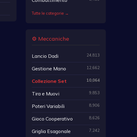
Tutte le categorie →
⚙️ Meccaniche
24,813
Lancio Dadi
12,662
Gestione Mano
10,064
Collezione Set
9,853
Tira e Muovi
8,906
Poteri Variabili
8,626
Gioco Cooperativo
7,242
Griglia Esagonale