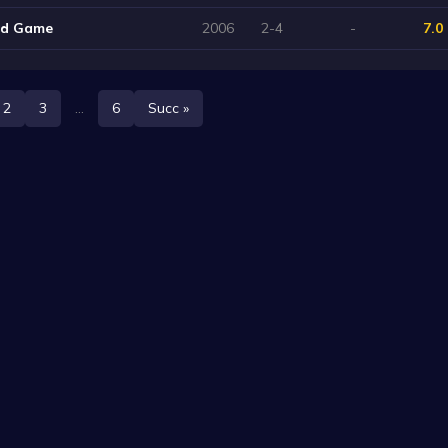
rd Game
2006
2-4
-
7.0
2
3
...
6
Succ »