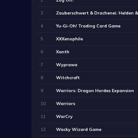
3
Zauberschwert & Drachenei: Helden 
4
Yu-Gi-Oh! Trading Card Game
5
XXXenophile
6
Xanth
7
Wyprawa
8
Witchcraft
9
Warriors: Dragon Hordes Expansion
10
Warriors
11
WarCry
12
Wacky Wizard Game