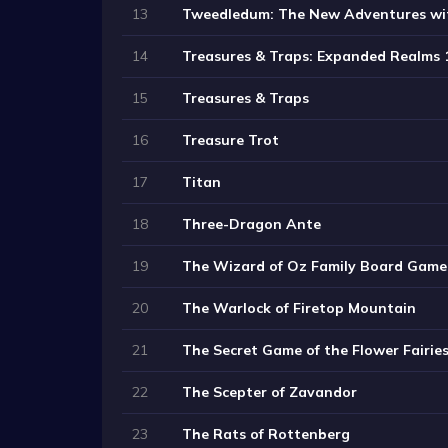
13
Tweedledum: The New Adventures wit
14
Treasures & Traps: Expanded Realms 
15
Treasures & Traps
16
Treasure Trot
17
Titan
18
Three-Dragon Ante
19
The Wizard of Oz Family Board Game
20
The Warlock of Firetop Mountain
21
The Secret Game of the Flower Fairie
22
The Scepter of Zavandor
23
The Rats of Rottenberg