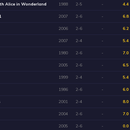
h Alice in Wonderland
1988
2-5
-
4.4
1
2007
2-6
-
6.8
2006
2-6
-
6.2
2007
2-4
-
5.4
1980
2-6
-
7.0
2005
2-6
-
6.5
1999
2-4
-
5.4
1986
2-6
-
6.0
s
2001
2-4
-
8.0
2004
2-6
-
7.0
2005
2-6
-
0.0