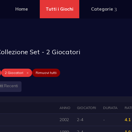
Home
Tutti i Giochi
Categorie
llezione Set - 2 Giocatori
2 Giocatori
×
Rimuovi tutti
🆕 Recenti
ANNO
GIOCATORI
DURATA
RAT
2002
2-4
-
4.1
1989
2-4
-
1.0