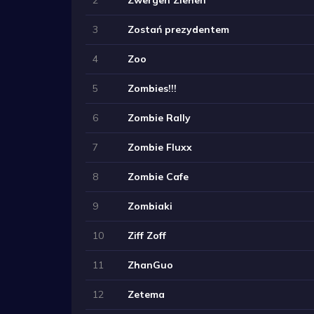
3
Zostań prezydentem
4
Zoo
5
Zombies!!!
6
Zombie Rally
7
Zombie Fluxx
8
Zombie Cafe
9
Zombiaki
10
Ziff Zoff
11
ZhanGuo
12
Zetema