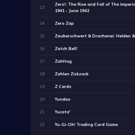
Zero!: The Rise and Fall of The Imperi
13
1941 - June 1942
14
Zero Zap
15
Zauberschwert & Drachenei: Helden 
16
Zatch Bell!
17
Zahltag
18
Zahlen Zickzack
19
Z Cardz
20
Yundao
21
Yucata'
22
Yu-Gi-Oh! Trading Card Game