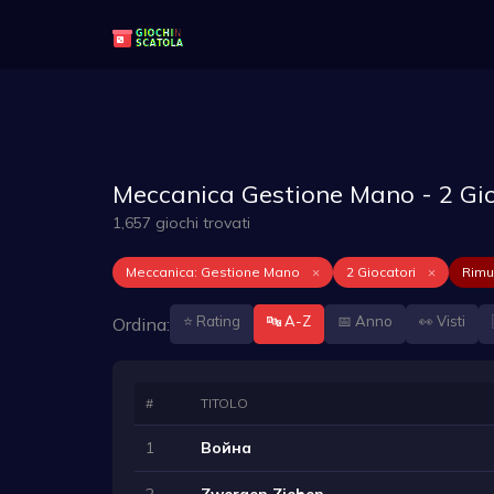
Meccanica Gestione Mano - 2 Gio
1,657 giochi trovati
Meccanica: Gestione Mano
×
2 Giocatori
×
Rimuo
⭐ Rating
🔤 A-Z
📅 Anno
👀 Visti
Ordina:
#
TITOLO
1
Война
2
Zwergen Ziehen