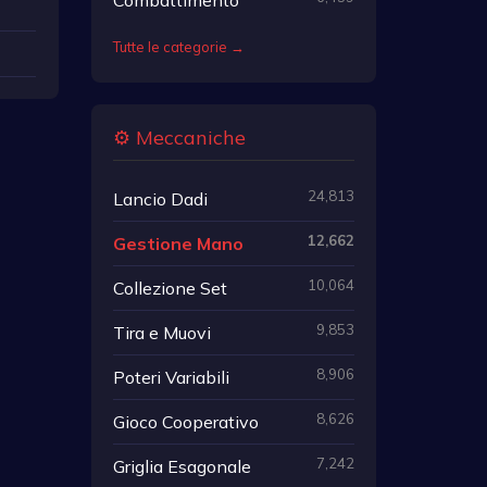
Tutte le categorie →
⚙️ Meccaniche
24,813
Lancio Dadi
12,662
Gestione Mano
10,064
Collezione Set
9,853
Tira e Muovi
8,906
Poteri Variabili
8,626
Gioco Cooperativo
7,242
Griglia Esagonale