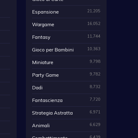
21,205
Espansione
16,052
Wargame
11,744
Fantasy
10,363
Gioco per Bambini
9,798
Miniature
9,782
Party Game
8,732
Dadi
7,720
Fantascienza
6,971
Strategia Astratta
6,629
Animali
6,439
Combattimento