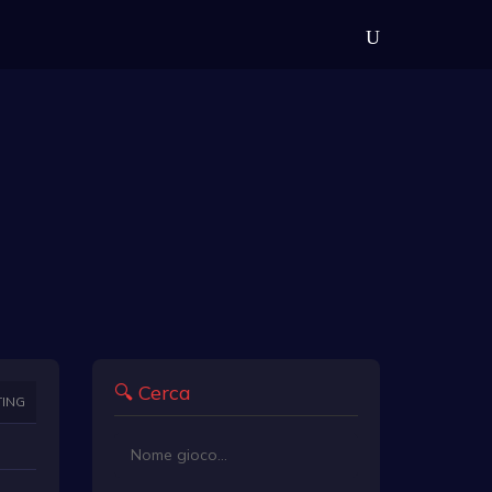
🔍 Cerca
TING