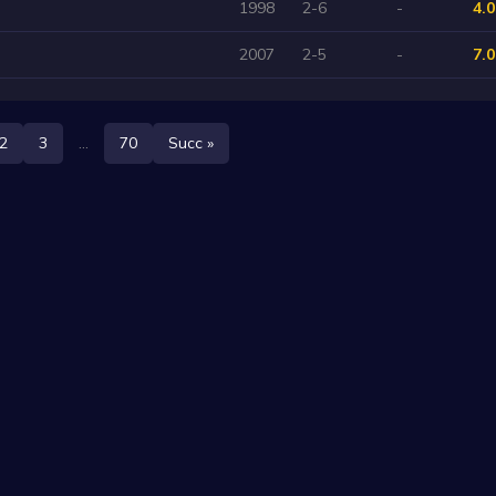
1998
2-6
-
4.0
2007
2-5
-
7.0
2
3
...
70
Succ »