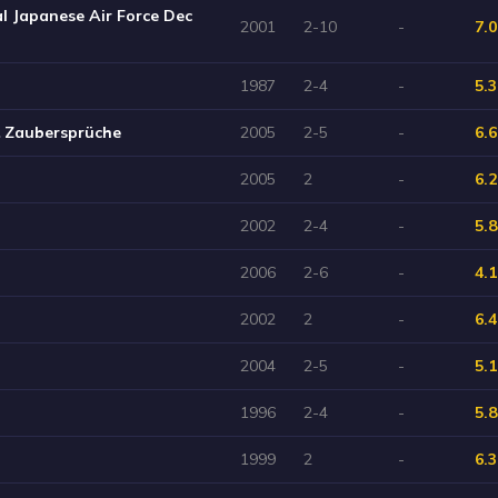
al Japanese Air Force Dec
2001
2-10
-
7.0
1987
2-4
-
5.3
& Zaubersprüche
2005
2-5
-
6.6
2005
2
-
6.2
2002
2-4
-
5.8
2006
2-6
-
4.1
2002
2
-
6.4
2004
2-5
-
5.1
1996
2-4
-
5.8
1999
2
-
6.3