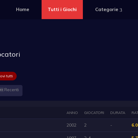
Home
Tutti i Giochi
Categorie
catori
vi tutti
🆕 Recenti
ANNO
GIOCATORI
DURATA
RA
2002
2
-
6.0
1997
2-4
-
5.7