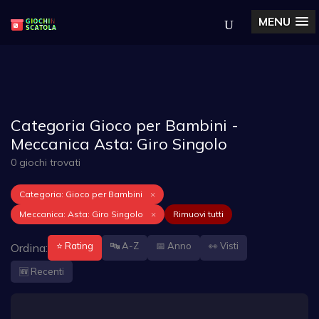
MENU
Categoria Gioco per Bambini -
Meccanica Asta: Giro Singolo
0 giochi trovati
Categoria: Gioco per Bambini
×
Meccanica: Asta: Giro Singolo
×
Rimuovi tutti
⭐ Rating
🔤 A-Z
📅 Anno
👀 Visti
Ordina:
🆕 Recenti