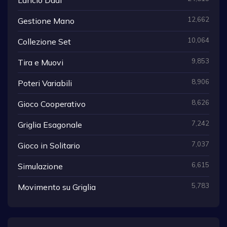
12,662
Gestione Mano
10,064
Collezione Set
9,853
Tira e Muovi
8,906
Poteri Variabili
8,626
Gioco Cooperativo
7,242
Griglia Esagonale
7,037
Gioco in Solitario
6,615
Simulazione
5,783
Movimento su Griglia