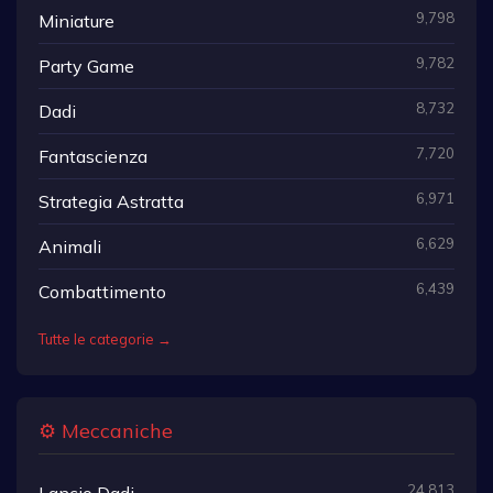
9,798
Miniature
9,782
Party Game
8,732
Dadi
7,720
Fantascienza
6,971
Strategia Astratta
6,629
Animali
6,439
Combattimento
Tutte le categorie →
⚙️ Meccaniche
24,813
Lancio Dadi