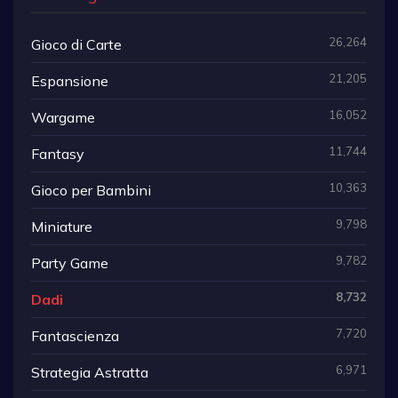
26,264
Gioco di Carte
21,205
Espansione
16,052
Wargame
11,744
Fantasy
10,363
Gioco per Bambini
9,798
Miniature
9,782
Party Game
8,732
Dadi
7,720
Fantascienza
6,971
Strategia Astratta