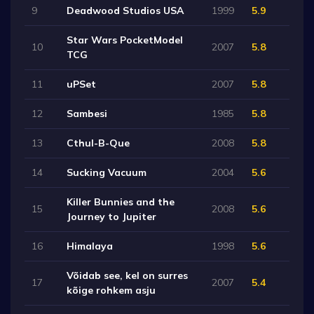
9
Deadwood Studios USA
1999
5.9
Star Wars PocketModel
10
2007
5.8
TCG
11
uPSet
2007
5.8
12
Sambesi
1985
5.8
13
Cthul-B-Que
2008
5.8
14
Sucking Vacuum
2004
5.6
Killer Bunnies and the
15
2008
5.6
Journey to Jupiter
16
Himalaya
1998
5.6
Võidab see, kel on surres
17
2007
5.4
kõige rohkem asju