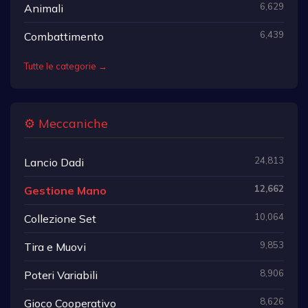
6,629
Animali
6,439
Combattimento
Tutte le categorie →
⚙️ Meccaniche
24,813
Lancio Dadi
12,662
Gestione Mano
10,064
Collezione Set
9,853
Tira e Muovi
8,906
Poteri Variabili
8,626
Gioco Cooperativo