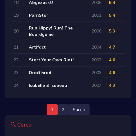
18
Abgezockt!
2006
5.4
19
PornStar
2001
5.4
Run Hippy! Run! The
20
2000
5.3
Boardgame
21
Artifact
2004
4.7
22
Start Your Own Riot!
2002
4.6
23
Dračí hrad
2003
4.6
24
Isabelle & Isabeau
2007
4.3
1
2
Succ »
🔍 Cerca