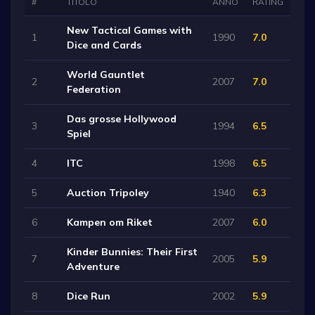
#
TITOLO
ANNO
RATING
New Tactical Games with
1
1990
7.0
Dice and Cards
World Gauntlet
2
2007
7.0
Federation
Das grosse Hollywood
3
1994
6.5
Spiel
4
ITC
1998
6.5
5
Auction Tripoley
1940
6.3
6
Kampen om Riket
2007
6.0
Kinder Bunnies: Their First
7
2005
5.9
Adventure
8
Dice Run
2002
5.9