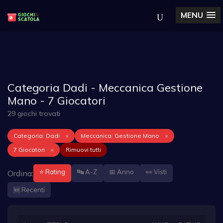
MENU
Categoria Dadi - Meccanica Gestione
Mano - 7 Giocatori
29 giochi trovati
Categoria: Dadi
×
Meccanica: Gestione Mano
×
7 Giocatori
×
Rimuovi tutti
⭐ Rating
🔤 A-Z
📅 Anno
👀 Visti
Ordina:
🆕 Recenti