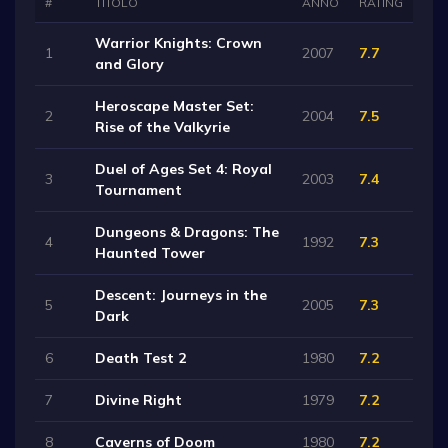
#
TITOLO
ANNO
RATING
Warrior Knights: Crown
1
2007
7.7
and Glory
Heroscape Master Set:
2
2004
7.5
Rise of the Valkyrie
Duel of Ages Set 4: Royal
3
2003
7.4
Tournament
Dungeons & Dragons: The
4
1992
7.3
Haunted Tower
Descent: Journeys in the
5
2005
7.3
Dark
6
Death Test 2
1980
7.2
7
Divine Right
1979
7.2
8
Caverns of Doom
1980
7.2