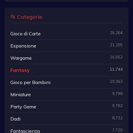
📂 Categorie
26,264
Gioco di Carte
21,205
Espansione
16,052
Wargame
11,744
Fantasy
10,363
Gioco per Bambini
9,798
Miniature
9,782
Party Game
8,732
Dadi
7,720
Fantascienza