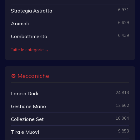
6,971
Strategia Astratta
6,629
Animali
6,439
Combattimento
Tutte le categorie →
⚙️ Meccaniche
24,813
Lancio Dadi
12,662
Gestione Mano
10,064
Collezione Set
9,853
Tira e Muovi