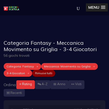
MENU
Categoria Fantasy - Meccanica
Movimento su Griglia - 3-4 Giocatori
56 giochi trovati
Categoria: Fantasy
×
Meccanica: Movimento su Griglia
×
3-4 Giocatori
×
Rimuovi tutti
⭐ Rating
🔤 A-Z
📅 Anno
👀 Visti
Ordina:
🆕 Recenti