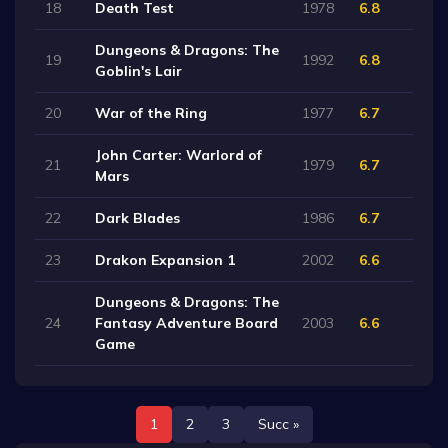
18
Death Test
1978
6.8
Dungeons & Dragons: The
19
1992
6.8
Goblin's Lair
20
War of the Ring
1977
6.7
John Carter: Warlord of
21
1979
6.7
Mars
22
Dark Blades
1986
6.7
23
Drakon Expansion 1
2002
6.6
Dungeons & Dragons: The
24
Fantasy Adventure Board
2003
6.6
Game
1
2
3
Succ »