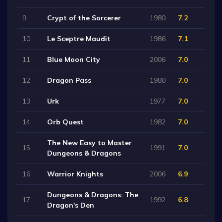
9
Crypt of the Sorcerer
1980
7.2
10
Le Sceptre Maudit
1986
7.1
11
Blue Moon City
2006
7.0
12
Dragon Pass
1980
7.0
13
Urk
1977
7.0
14
Orb Quest
1982
7.0
The New Easy to Master
15
1991
7.0
Dungeons & Dragons
16
Warrior Knights
2006
6.9
Dungeons & Dragons: The
17
1992
6.8
Dragon's Den