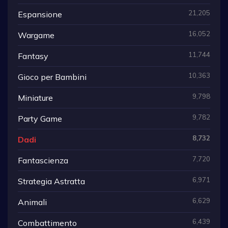
21,205
Espansione
16,052
Wargame
11,744
Fantasy
10,363
Gioco per Bambini
9,798
Miniature
9,782
Party Game
8,732
Dadi
7,720
Fantascienza
6,971
Strategia Astratta
6,629
Animali
6,439
Combattimento