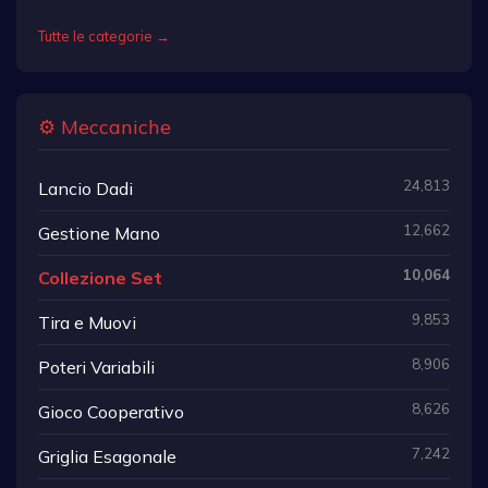
Tutte le categorie →
⚙️ Meccaniche
24,813
Lancio Dadi
12,662
Gestione Mano
10,064
Collezione Set
9,853
Tira e Muovi
8,906
Poteri Variabili
8,626
Gioco Cooperativo
7,242
Griglia Esagonale