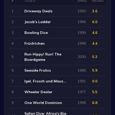
#
TITOLO
ANNO
RATING
1
Driveway Deals
1993
3.6
2
Jacob's Ladder
1994
6.0
3
Bowling Dice
1999
4.6
4
Früchtchen
1998
4.4
Run Hippy! Run! The
5
2000
5.3
Boardgame
6
Seaside Frolics
1986
5.9
7
Igel, Frosch und Maus...
1991
0.0
8
Wheeler Dealer
1977
5.5
9
One World Dominion
1998
6.8
Safari Dice: Africa's Big