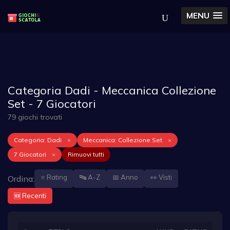
MENU
Categoria Dadi - Meccanica Collezione
Set - 7 Giocatori
79 giochi trovati
Categoria: Dadi
×
Meccanica: Collezione Set
×
7 Giocatori
×
Rimuovi tutti
⭐ Rating
🔤 A-Z
📅 Anno
👀 Visti
Ordina:
🆕 Recenti