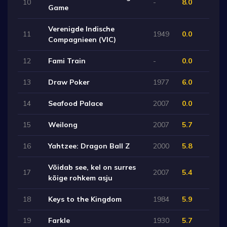
10
-
8.0
Game
Verenigde Indische
11
1949
0.0
Compagnieen (VIC)
12
Fami Train
-
0.0
13
Draw Poker
1977
6.0
14
Seafood Palace
2007
0.0
15
Weilong
2007
5.7
16
Yahtzee: Dragon Ball Z
2000
5.8
Võidab see, kel on surres
17
2007
5.4
kõige rohkem asju
18
Keys to the Kingdom
1984
5.9
19
Farkle
1930
5.7