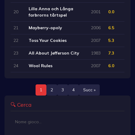
Lilla Anna och Långa
20
2001
0.0
farbrorns tårtspel
21
Mayberry-opoly
2006
6.5
22
Toss Your Cookies
2007
5.3
23
All About Jefferson City
1983
7.3
24
Wool Rules
2007
6.0
1
2
3
4
Succ »
🔍 Cerca