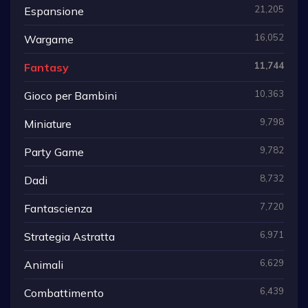
21,205
Espansione
16,052
Wargame
11,744
Fantasy
10,363
Gioco per Bambini
9,798
Miniature
9,782
Party Game
8,732
Dadi
7,720
Fantascienza
6,971
Strategia Astratta
6,629
Animali
6,439
Combattimento