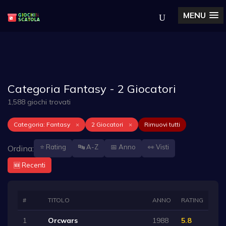
MENU
Categoria Fantasy - 2 Giocatori
1,588 giochi trovati
Categoria: Fantasy
×
2 Giocatori
×
Rimuovi tutti
⭐ Rating
🔤 A-Z
📅 Anno
👀 Visti
Ordina:
🆕 Recenti
#
TITOLO
ANNO
RATING
1
Orcwars
1988
5.8