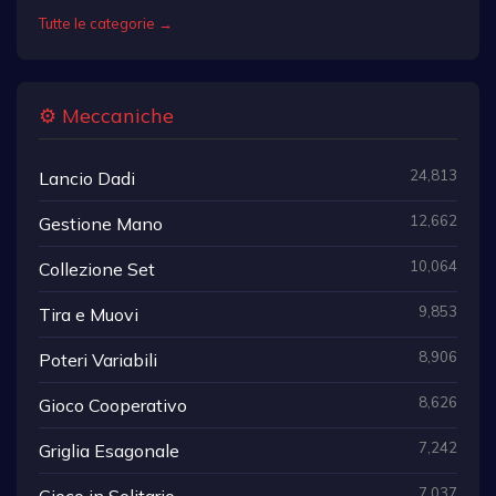
Tutte le categorie →
⚙️ Meccaniche
24,813
Lancio Dadi
12,662
Gestione Mano
10,064
Collezione Set
9,853
Tira e Muovi
8,906
Poteri Variabili
8,626
Gioco Cooperativo
7,242
Griglia Esagonale
7,037
Gioco in Solitario