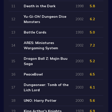
11
Death in the Dark
1998
5.8
Yu-Gi-Oh! Dungeon Dice
12
2002
6.2
Monsters
13
Battle Cards
1993
5.0
ARES: Miniatures
14
2002
7.2
Wargaming System
Dragon Ball Z: Majin Buu
15
2003
5.2
Saga
16
PeaceBowl
2003
6.5
Dungeoneer: Tomb of the
17
2003
6.1
Lich Lord
18
UNO: Harry Potter
2000
5.6
19
King Arthur's Knights
1978
6.9