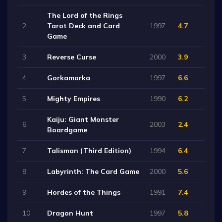
The Lord of the Rings
2
Tarot Deck and Card
1997
4.7
Game
3
Reverse Curse
2000
3.9
4
Gorkamorka
1997
6.6
5
Mighty Empires
1990
6.2
Kaiju: Giant Monster
6
2003
2.4
Boardgame
7
Talisman (Third Edition)
1994
6.4
8
Labyrinth: The Card Game
2000
5.6
9
Hordes of the Things
1991
7.4
10
Dragon Hunt
1997
5.8