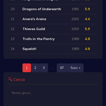
20
Dragons of Underearth
1981
5.9
21
Anera's Arena
2001
4.4
22
Thieves Guild
2003
5.9
23
Trolls in the Pantry
1989
4.8
24
Squelch!
1989
4.8
1
2
3
...
67
Succ »
🔍 Cerca