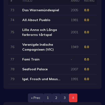
#
TITOLO
ANNO
RATING
73
Das Warnemündespiel
2005
0.0
74
All About Pueblo
1981
0.0
Lilla Anna och Långa
75
2001
0.0
farbrorns tårtspel
Verenigde Indische
76
1949
0.0
Compagnieen (VIC)
77
Fami Train
-
0.0
78
Seafood Palace
2007
0.0
79
Igel, Frosch und Maus...
1991
0.0
« Prec
1
2
3
4