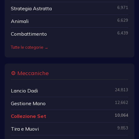
6,971
Strategia Astratta
6,629
Animali
6,439
Combattimento
Tutte le categorie →
⚙️ Meccaniche
24,813
Lancio Dadi
12,662
Gestione Mano
10,064
Collezione Set
9,853
Tira e Muovi