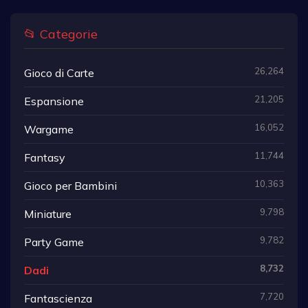
📂 Categorie
26,264
Gioco di Carte
21,205
Espansione
16,052
Wargame
11,744
Fantasy
10,363
Gioco per Bambini
9,798
Miniature
9,782
Party Game
8,732
Dadi
7,720
Fantascienza