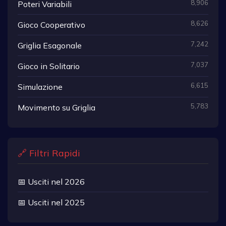
8,906
Poteri Variabili
8,626
Gioco Cooperativo
7,242
Griglia Esagonale
7,037
Gioco in Solitario
6,615
Simulazione
5,783
Movimento su Griglia
🔗 Filtri Rapidi
📅 Usciti nel 2026
📅 Usciti nel 2025