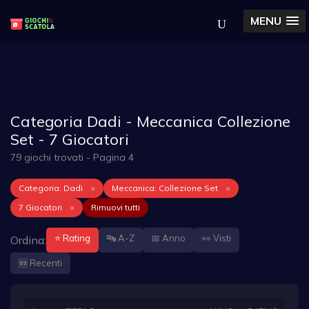
MENU
Categoria Dadi - Meccanica Collezione
Set - 7 Giocatori
79 giochi trovati - Pagina 4
Categoria: Dadi
×
Meccanica: Collezione Set
×
7 Giocatori
×
Rimuovi tutti
⭐ Rating
🔤 A-Z
📅 Anno
👀 Visti
Ordina:
🆕 Recenti